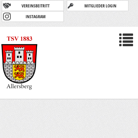
Skip
VEREINSBEITRITT
MITGLIEDER LOGIN
to
main
INSTAGRAM
content
T
n