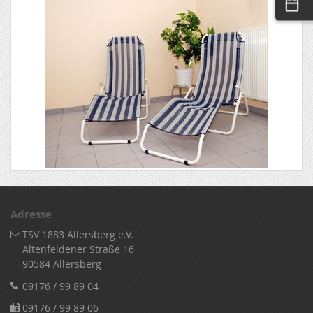
Adresse
TSV 1883 Allersberg e.V.
Altenfeldener Straße 16
90584 Allersberg
09176 / 99 89 04
09176 / 99 89 06