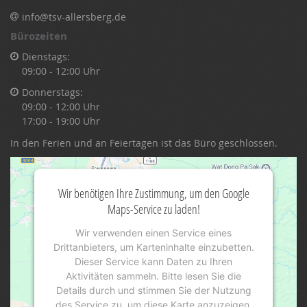
info@tsv-allersberg.de
Bürozeiten
Dienstags:
09:00 - 12:00 Uhr
Donnerstags:
09:00 - 12:00 Uhr
17:00 - 19:00 Uhr
In den Ferien und an Feiertagen ist das Büro geschlossen.
Wir benötigen Ihre Zustimmung, um den Google
Maps-Service zu laden!
Wir verwenden einen Service eines
Drittanbieters, um Karteninhalte einzubetten.
Dieser Service kann Daten zu Ihren
Aktivitäten sammeln. Bitte lesen Sie die
Details durch und stimmen Sie der Nutzung
des Service zu, um diese Karte anzuzeigen.