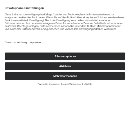
Dieser Service kann Daten zu Ihren
Aktivitäten sammeln. Bitte lesen Sie die
Details durch und stimmen Sie der Nutzung
des Service zu, um diese Karte anzuzeigen.
Mehr Informationen
Akzeptieren
Impressum
powered by
Usercentrics Consent
Management Platform
&
eRecht24
Datenschutz
Abteilungen (Links)
© TSV 1883 Allersberg e.V.