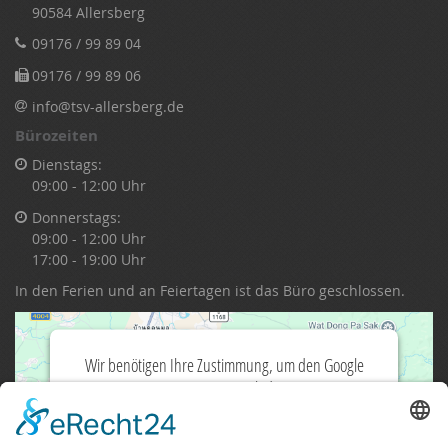
90584 Allersberg
09176 / 99 89 04
09176 / 99 89 06
info@tsv-allersberg.de
Bürozeiten
Dienstags:
09:00 - 12:00 Uhr
Donnerstags:
09:00 - 12:00 Uhr
17:00 - 19:00 Uhr
In den Ferien und an Feiertagen ist das Büro geschlossen.
Wir benötigen Ihre Zustimmung, um den Google
Maps-Service zu laden!
Wir verwenden einen Service eines
Drittanbieters, um Karteninhalte einzubetten.