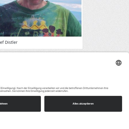
ef Distler
Impressum
timmung,
vice zu
Datenschutz
Abteilungen
Service
(Links)
s, um
etten.
aten zu
mmeln.