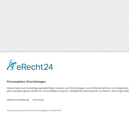
Adresse
Bü
TSV 1883 Allersberg e.V.
D
Altenfeldener Straße 16
0
90584 Allersberg
D
09176 / 99 89 04
0
1
09176 / 99 89 06
In 
info@tsv-allersberg.de
ist