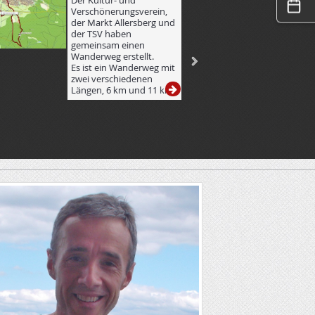
Der Kultur- und
ALLERSBERG
Verschönerungsverein,
www.sas-
der Markt Allersberg und
online.net/eve
der TSV haben
Vielen Dank an
gemeinsam einen
und besonders
Wanderweg erstellt.
Laufstrecke fü
Es ist ein Wanderweg mit
Unterstützung.
zwei verschiedenen
den Läufern, "
Längen, 6 km und 11 km.
Erlebnis".