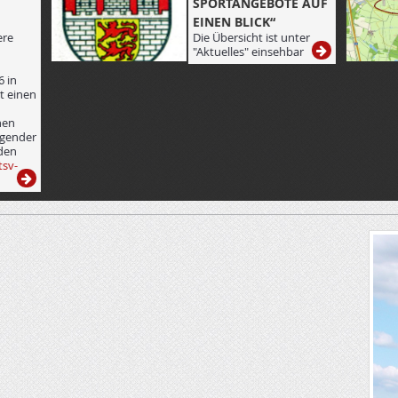
SPORTANGEBOTE AUF
EINEN BLICK“
ere
Die Übersicht ist unter
"Aktuelles" einsehbar
6 in
t einen
nen
lgender
den
sv-