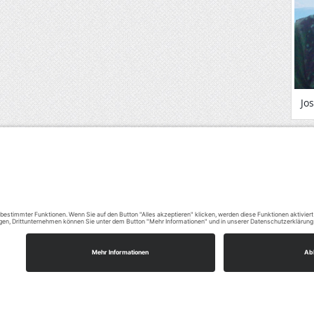
Jos
rozeiten
ienstags:
Wir benötigen Ihre Zus
9:00 - 12:00 Uhr
um den Google Maps-Ser
laden!
onnerstags:
9:00 - 12:00 Uhr
Wir verwenden einen 
7:00 - 19:00 Uhr
eines Drittanbieter
den Ferien und an Feiertagen
Karteninhalte einzub
 das Büro geschlossen.
Dieser Service kann D
Ihren Aktivitäten sa