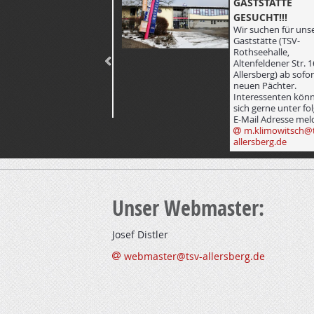
STEEL DART -
GASTSTÄTTE
ABTEILUNG
GESUCHT!!!
by Dennis Fuchs
Wir suchen für uns
Dienstags ab 19:30 Uhr
Gaststätte (TSV-
Training
Rothseehalle,
Donnerstags ab 19:30 Uhr
Altenfeldener Str. 1
offene Competition
Allersberg) ab sofor
neuen Pächter.
Info & Anmeldung
Interessenten kön
Tel.: 015561226627
sich gerne unter fo
E-Mail Adresse mel
m.klimowitsch@t
allersberg.de
Unser Webmaster:
Josef Distler
webmaster@tsv-allersberg.de