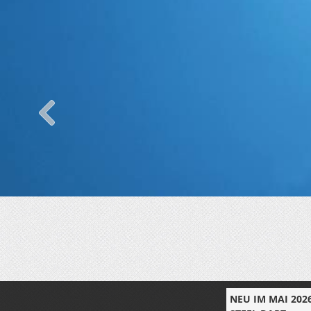
E DES 35.
NEU IM MAI 2026