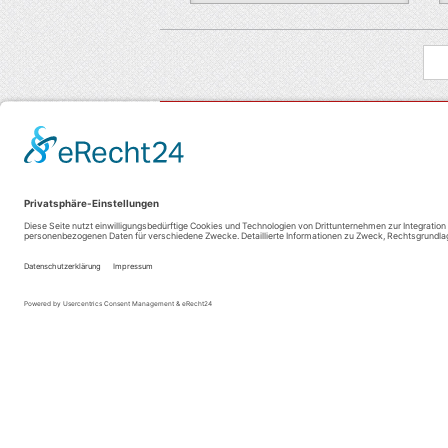
Adresse
Bü
TSV 1883 Allersberg e.V.
D
Altenfeldener Straße 16
0
90584 Allersberg
D
09176 / 99 89 04
0
1
09176 / 99 89 06
In 
info@tsv-allersberg.de
ist