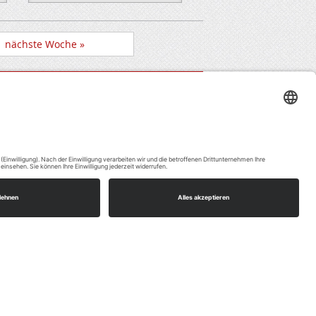
nächste Woche »
Impressum
timmung,
vice zu
Datenschutz
Abteilungen
Service
(Links)
s, um
etten.
aten zu
mmeln.
etails
ie der
 zu, um
igen.