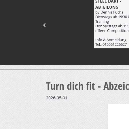
RGER KIRCHWEIHLAUF
STEEL DART -
ABTEILUNG
eventportal_bs/784/results
by Dennis Fuchs
 an alle Helfer, Sponsoren
Dienstags ab 19:30 
ers an die Anwohner der
Training
für die super
Donnerstags ab 19:
ng. Es gab viel Lob von
offene Competition
, "Die Laufstrecke war ein
Info & Anmeldung
Tel.: 015561226627
Turn dich fit - Abzei
2026-05-01