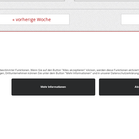
« vorherige Woche
rozeiten
ienstags:
Wir benötigen Ihre Zus
9:00 - 12:00 Uhr
um den Google Maps-Ser
laden!
onnerstags:
9:00 - 12:00 Uhr
Wir verwenden einen 
7:00 - 19:00 Uhr
eines Drittanbieter
den Ferien und an Feiertagen
Karteninhalte einzub
 das Büro geschlossen.
Dieser Service kann D
Ihren Aktivitäten sa
Bitte lesen Sie die D
durch und stimmen S
Nutzung des Service
diese Karte anzuze