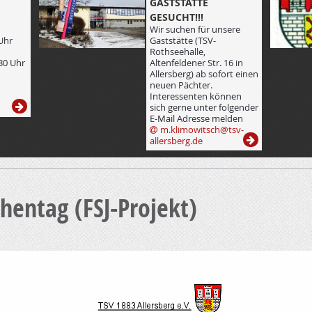
GASTSTÄTTE
GESUCHT!!!
Wir suchen für unsere
Uhr
Gaststätte (TSV-
Rothseehalle,
30 Uhr
Altenfeldener Str. 16 in
Allersberg) ab sofort einen
neuen Pächter.
Interessenten können
sich gerne unter folgender
E-Mail Adresse melden
m.klimowitsch@tsv-
allersberg.de
chentag (FSJ-Projekt)