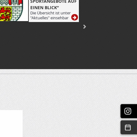
De
SPORTANGEBOTE AUF
Ve
EINEN BLICK“
de
Die Übersicht ist unter
de
"Aktuelles" einsehbar
ge
Wa
Es
zw
Lä